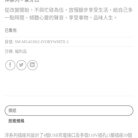
從改變開始，不與忙碌為伍，放慢腳步享受生活，給自己多
一點時間，傾聽心靈的聲音，享受事物，品味人生。
已售完
貨號:
SM-MG4U002-IVORYWHITE-1
分類:
福利品
描述
技術規格
淬系列插座共設計了
4
個
USB
充電接口及多個
110V
插孔
(3
層插座
10
個