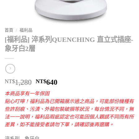
首頁
/
福利品
[福利品] 淬系列QUENCHING 直立式插座-
象牙白2層
原
目
NT$
1,280
NT$
640
始
前
本商品享有一年保固
價
價
貼心叮嚀！福利品為已開箱展示過之商品，可能部份機種有
格：
格：
些許刮痕、污漬、外箱包裝破損等狀況，每台情況不同，無
NT$1,280。
NT$640。
法一一說明，福利品瑕疵認定也可能因個人觀感不同而有所
差異，如不能接受者請勿下單，請確認後再選購。
淬系列 – 象牙白