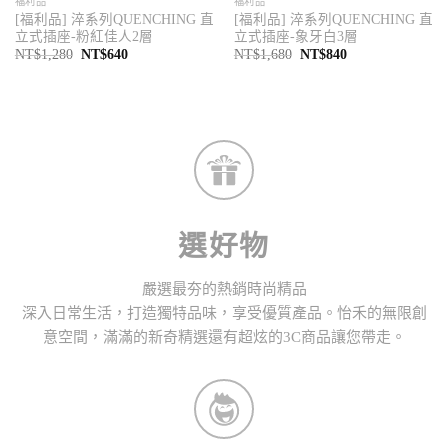
福利品
福利品
[福利品] 淬系列QUENCHING 直
[福利品] 淬系列QUENCHING 直
立式插座-粉紅佳人2層
立式插座-象牙白3層
原
目
原
目
NT$
1,280
NT$
640
NT$
1,680
NT$
840
始
前
始
前
價
價
價
價
格：
格：
格：
格：
NT$1,280。
NT$640。
NT$1,680。
NT$840。
選好物
嚴選最夯的熱銷時尚精品
深入日常生活，打造獨特品味，享受優質產品。怡禾的無限創
意空間，滿滿的新奇精選還有超炫的3C商品讓您帶走。