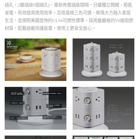
插孔，
2
層插座
6
個插孔
)
，重新佈置插座間隔，分層獨立開關，節能
省電。有效提高使用效率。百搭風格三色可選，俐落大方融入家居
生活。並按照美國發佈的
UL94
可燃性標準，採用最嚴格的
V0
級阻燃
材質，配載過載保護裝置，使用上更安全放心。