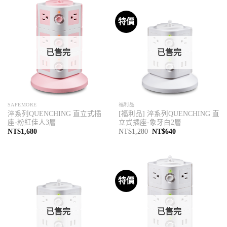
特價
已售完
已售完
SAFEMORE
福利品
淬系列QUENCHING 直立式插
[福利品] 淬系列QUENCHING 直
座-粉紅佳人3層
立式插座-象牙白2層
原
目
NT$
1,680
NT$
1,280
NT$
640
始
前
價
價
格：
格：
NT$1,280。
NT$640。
特價
已售完
已售完