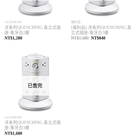
SAFEMORE
福利品
淬系列QUENCHING 直立式插
[福利品] 淬系列QUENCHING 直
座-象牙白2層
立式插座-象牙白3層
原
目
NT$
1,280
NT$
1,680
NT$
840
始
前
價
價
格：
格：
NT$1,680。
NT$840。
已售完
SAFEMORE
淬系列QUENCHING 直立式插
座-象牙白3層
NT$
1,680